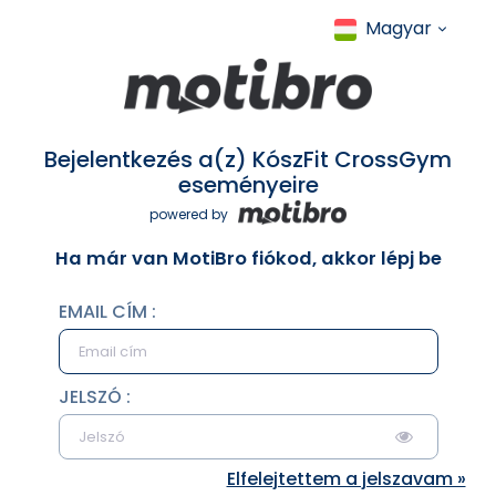
Magyar
Bejelentkezés a(z) KószFit CrossGym
eseményeire
powered by
Ha már van MotiBro fiókod, akkor lépj be
EMAIL CÍM :
JELSZÓ :
Elfelejtettem a jelszavam »